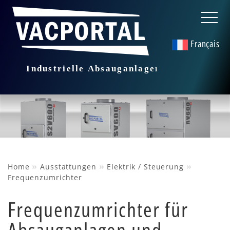
Français
»
»
»
Home
Ausstattungen
Elektrik / Steuerung
Frequenzumrichter
Frequenzumrichter für
Absauganlagen und