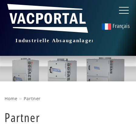
Français
»
Home
Partner
Partner