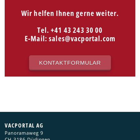
Wir helfen Ihnen gerne weiter.
Tel. +41 43 243 30 00
E-Mail:
sales@vacportal.com
KONTAKTFORMULAR
VACPORTAL AG
Panoramaweg 9
CH-3186
Düdingen