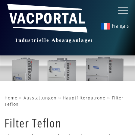
Français
»
»
»
Home
Ausstattungen
Hauptfilterpatrone
Filter
Teflon
Filter Teflon